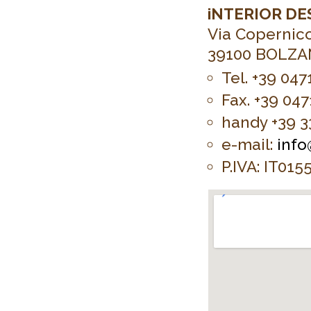
iNTERIOR D
Via Copernic
39100 BOLZAN
Tel. +39 04
Fax. +39 04
handy +39 3
e-mail:
info
P.IVA: IT01