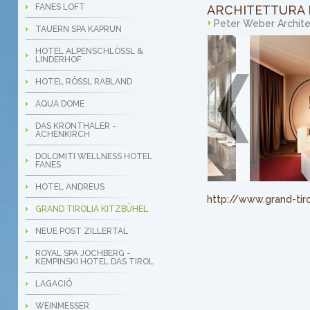
FANES LOFT
ARCHITETTURA 
Peter Weber Archit
TAUERN SPA KAPRUN
HOTEL ALPENSCHLÖSSL &
LINDERHOF
HOTEL RÖSSL RABLAND
AQUA DOME
DAS KRONTHALER -
ACHENKIRCH
DOLOMITI WELLNESS HOTEL
FANES
HOTEL ANDREUS
http://www.grand-tir
GRAND TIROLIA KITZBÜHEL
NEUE POST ZILLERTAL
ROYAL SPA JOCHBERG -
KEMPINSKI HOTEL DAS TIROL
LAGACIÓ
WEINMESSER