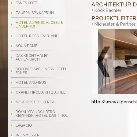
FANES LOFT
ARCHITEKTUR D
Köck Bachler
TAUERN SPA KAPRUN
PROJEKTLEITER
HOTEL ALPENSCHLÖSSL &
Michaeler & Partner
LINDERHOF
HOTEL RÖSSL RABLAND
AQUA DOME
DAS KRONTHALER -
ACHENKIRCH
DOLOMITI WELLNESS HOTEL
FANES
HOTEL ANDREUS
GRAND TIROLIA KITZBÜHEL
http://www.alpensch
NEUE POST ZILLERTAL
ROYAL SPA JOCHBERG -
KEMPINSKI HOTEL DAS TIROL
LAGACIÓ
WEINMESSER