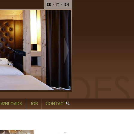
DE
-
IT
-
EN
OWNLOADS
JOB
CONTACT