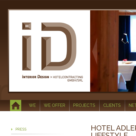
WE
WE OFFER
PROJECTS
CLIENTS
NE
HOTEL ADLE
PRESS
LIFESTYLE