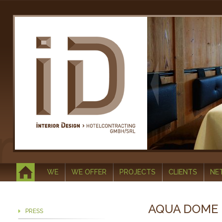
WE
WE OFFER
PROJECTS
CLIENTS
NE
AQUA DOME 
PRESS