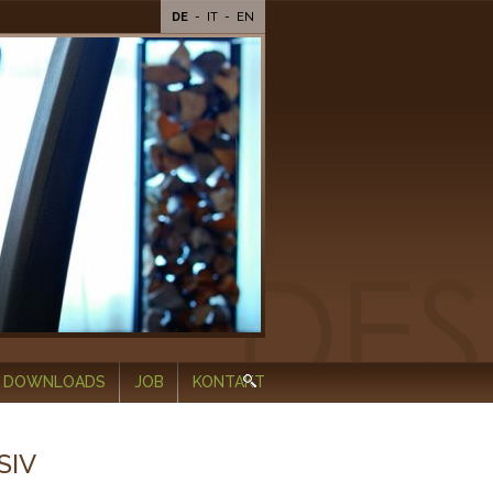
DE
-
IT
-
EN
DOWNLOADS
JOB
KONTAKT
SIV