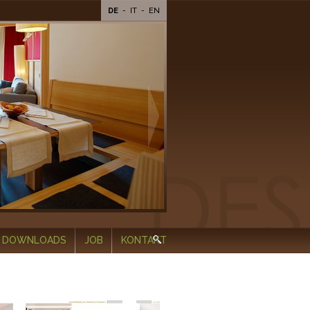
DE
-
IT
-
EN
DOWNLOADS
JOB
KONTAKT